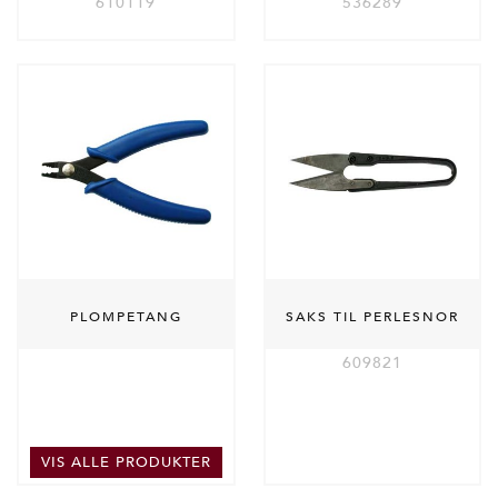
610119
536289
PLOMPETANG
SAKS TIL PERLESNOR
609821
VIS ALLE PRODUKTER