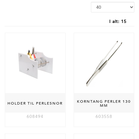
I alt:
15
KORNTANG PERLER 130
HOLDER TIL PERLESNOR
MM
608494
603558