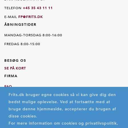
TELEFON
+45 35 43 11 11
E-MAIL
FP@FRITS.DK
ÅBNINGSTIDER
MANDAG-TORSDAG 8:00-16:00
FREDAG 8:00-15:00
BESØG OS
SE PÅ KORT
FIRMA
FAQ
Frits.dk bruger egne cookies så vi kan give dig den
OM OS
bedst mulige oplevelse.
Ved at fortsætte med at
HANDELSBETINGELSER
bruge denne hjemmeside, accepterer du brugen af
FORTROLIGHEDSPOLITIK
disse cookies.
For mere information om cookies og privatlivspolitik,