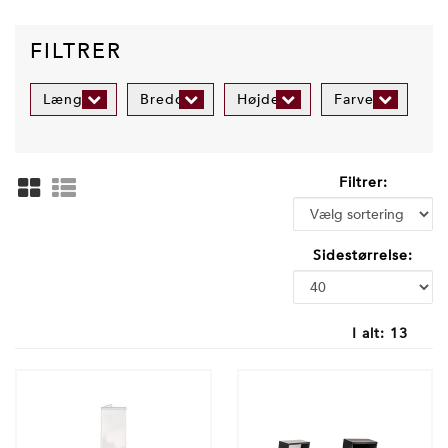
FILTRER
Længde
Bredde
Højde
Farve
Filtrer:
Sidestørrelse:
I alt:
13