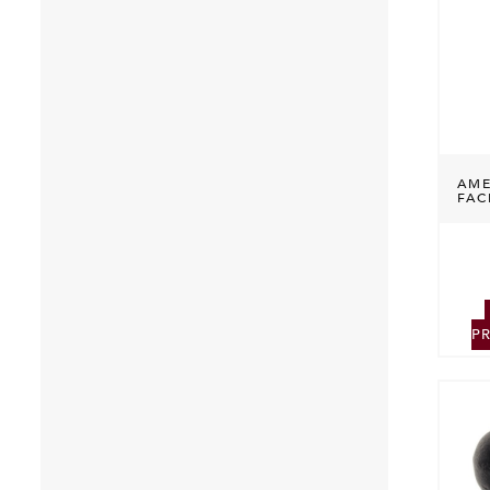
AME
FAC
P