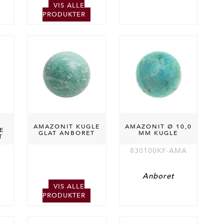
VIS ALLE
PRODUKTER
AMAZONIT KUGLE
AMAZONIT Ø 10,0
E
GLAT ANBORET
MM KUGLE
T
830100KF-AMA
Anboret
VIS ALLE
PRODUKTER