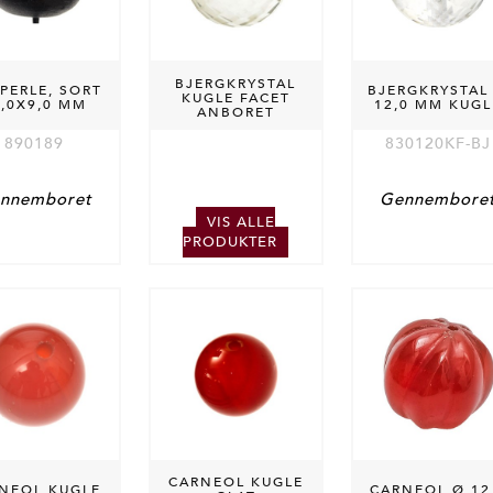
BJERGKRYSTAL
PERLE, SORT
BJERGKRYSTAL
KUGLE FACET
2,0X9,0 MM
12,0 MM KUGL
ANBORET
890189
830120KF-BJ
nnemboret
Gennembore
VIS ALLE
PRODUKTER
CARNEOL KUGLE
NEOL KUGLE
CARNEOL Ø 12