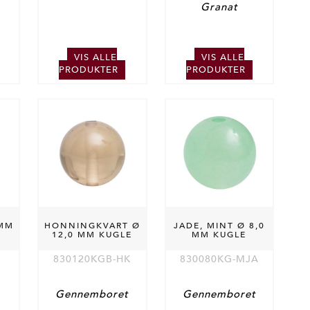
Granat
VIS ALLE
VIS ALLE
PRODUKTER
PRODUKTER
 MM
HONNINGKVART Ø
JADE, MINT Ø 8,0
12,0 MM KUGLE
MM KUGLE
E
830120KGB-HK
830080KG-MJA
Gennemboret
Gennemboret