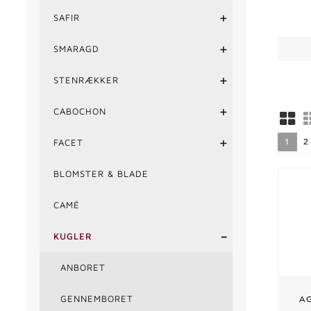
+
SAFIR
+
SMARAGD
+
STENRÆKKER
+
CABOCHON
+
1
2
FACET
BLOMSTER & BLADE
CAMÉ
-
KUGLER
ANBORET
GENNEMBORET
A