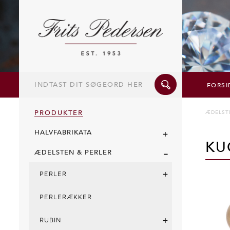
Indtast
dit
FORSI
søgeord
her
PRODUKTER
ÆDELST
+
HALVFABRIKATA
KU
-
ÆDELSTEN & PERLER
+
PERLER
PERLERÆKKER
+
RUBIN