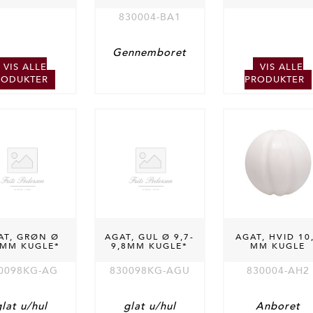
830004-BA1
Gennemboret
VIS ALLE
VIS ALLE
RODUKTER
PRODUKTER
AT, GRØN Ø
AGAT, GUL Ø 9,7-
AGAT, HVID 10
8MM KUGLE*
9,8MM KUGLE*
MM KUGLE
0098KG-AG
830098KG-AGU
830004-AH2
glat u/hul
glat u/hul
Anboret