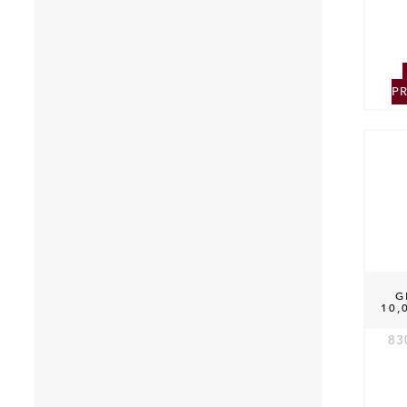
P
G
10,
83