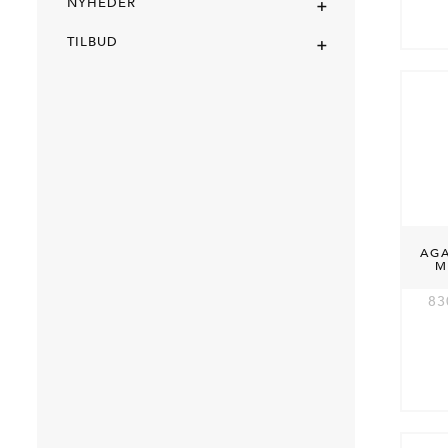
+
NYHEDER
+
TILBUD
AGA
M
83