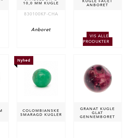
KUGLE FACET
10,0 MM KUGLE
ANBORET
830100KF-CHA
Anboret
VIS ALLE
PRODUKTER
Nyhed
GRANAT KUGLE
MM
COLOMBIANSKE
GLAT
SMARAGD KUGLER
GENNEMBORET