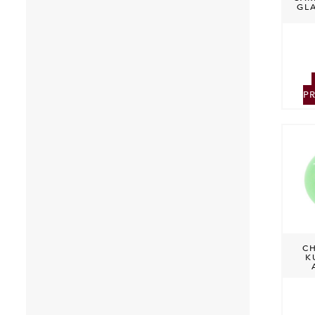
GL
P
C
K