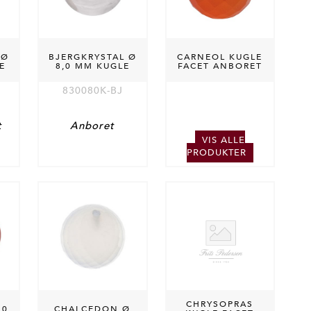
 Ø
BJERGKRYSTAL Ø
CARNEOL KUGLE
E
8,0 MM KUGLE
FACET ANBORET
830080K-BJ
t
Anboret
VIS ALLE
PRODUKTER
CHRYSOPRAS
,0
CHALCEDON Ø