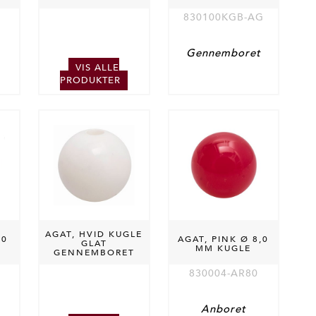
830100KGB-AG
Gennemboret
VIS ALLE
PRODUKTER
AGAT, HVID KUGLE
,0
AGAT, PINK Ø 8,0
GLAT
MM KUGLE
GENNEMBORET
830004-AR80
Anboret