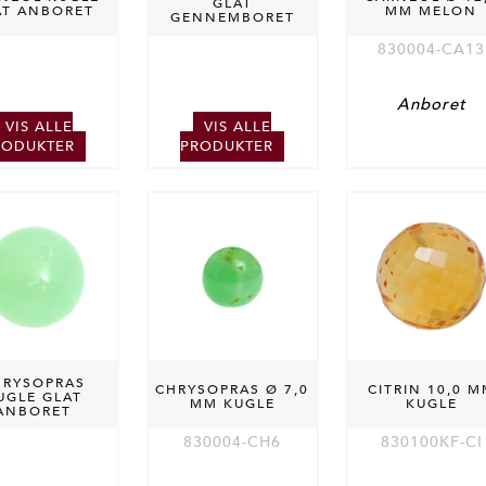
GLAT
AT ANBORET
MM MELON
GENNEMBORET
830004-CA13
Anboret
VIS ALLE
VIS ALLE
RODUKTER
PRODUKTER
HRYSOPRAS
CHRYSOPRAS Ø 7,0
CITRIN 10,0 
UGLE GLAT
MM KUGLE
KUGLE
ANBORET
830004-CH6
830100KF-CI