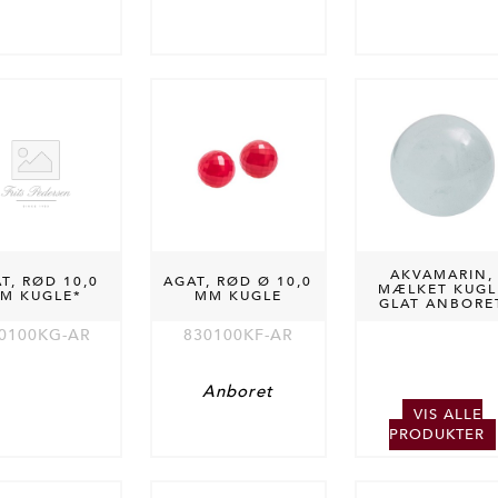
AKVAMARIN,
T, RØD 10,0
AGAT, RØD Ø 10,0
MÆLKET KUGL
M KUGLE*
MM KUGLE
GLAT ANBORE
0100KG-AR
830100KF-AR
Anboret
VIS ALLE
PRODUKTER