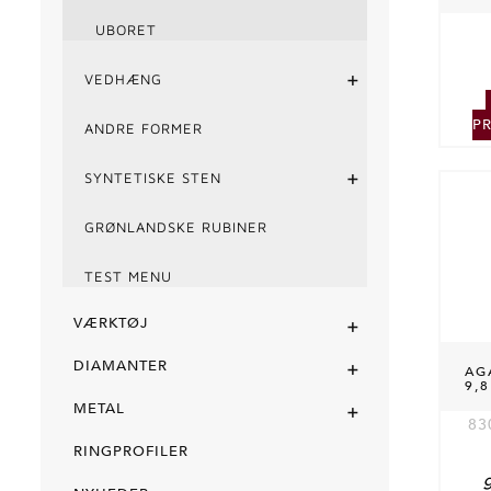
UBORET
+
VEDHÆNG
P
ANDRE FORMER
+
SYNTETISKE STEN
GRØNLANDSKE RUBINER
TEST MENU
+
VÆRKTØJ
+
DIAMANTER
AG
9,
+
METAL
83
RINGPROFILER