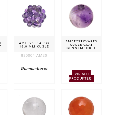
AMETYSTKVARTS
LE
AMETYSTBÆR Ø
KUGLE GLAT
T
16,0 MM KUGLE
GENNEMBORET
830004-AM20
Gennemboret
VIS ALLE
PRODUKTER