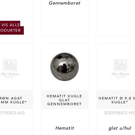
Gennemboret
VIS ALLE
RODUKTER
HEMATIT KUGLE
RØN AGAT
HEMATIT Ø 9,8
GLAT
0MM KUGLE*
KUGLE*
GENNEMBORET
0100KG-AG
830098KG-H
Hematit
glat u/hul