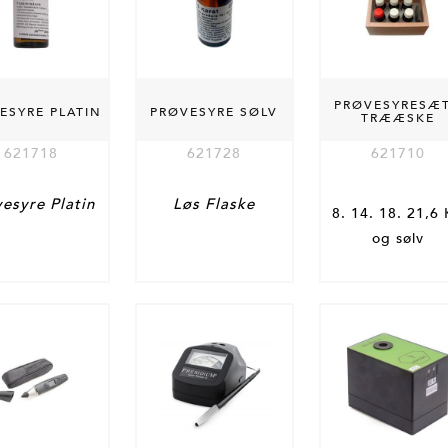
PRØVESYRESÆT
ESYRE PLATIN
PRØVESYRE SØLV
TRÆÆSKE
621718
621728
621710
esyre Platin
Løs Flaske
8. 14. 18. 21,6
og sølv