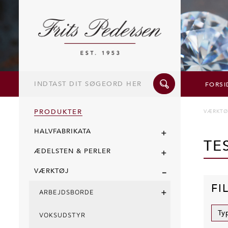
Indtast
dit
FORSI
søgeord
her
PRODUKTER
VÆRKTØ
+
HALVFABRIKATA
TE
+
ÆDELSTEN & PERLER
-
VÆRKTØJ
FI
+
ARBEJDSBORDE
Ty
VOKSUDSTYR