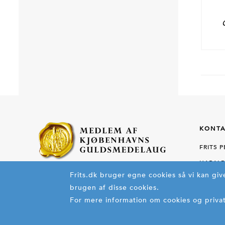
KONTA
FRITS 
HARALD
TH.
Frits.dk bruger egne cookies så vi kan gi
brugen af disse cookies.
2100 K
For mere information om cookies og privatl
TELEF
E-MAIL