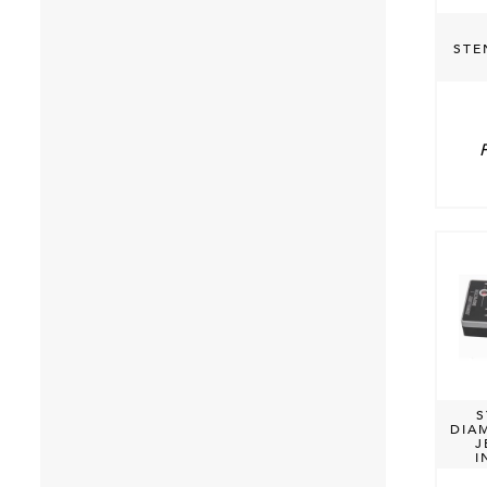
STE
S
DIA
J
I