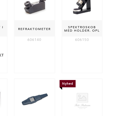
 I
SPEKTROSKOB
REFRAKTOMETER
MED HOLDER. OPL
606140
606150
 KT
Nyhed