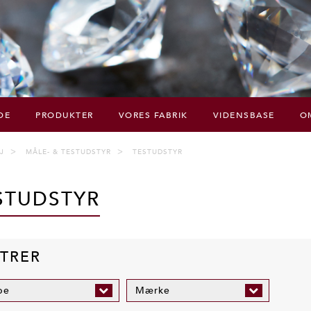
DE
PRODUKTER
VORES FABRIK
VIDENSBASE
O
J
MÅLE- & TESTUDSTYR
TESTUDSTYR
STUDSTYR
LTRER
pe
Mærke