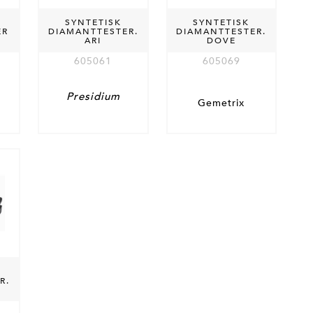
SYNTETISK
SYNTETISK
ER
DIAMANTTESTER.
DIAMANTTESTER.
ARI
DOVE
605061
605069
Presidium
Gemetrix
R.