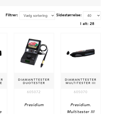
Filtrer:
Sidestørrelse:
I alt:
28
ER
DIAMANTTESTER
DIAMANTTESTER
E
DUOTESTER
MULTITESTER III
605072
605070
Presidium
Presidium.
e
Multitester III