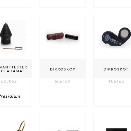
MANTTESTER
DIKROSKOP
DIKROSKOP
IDS ADAMAS
605052
606160
606165
Presidium