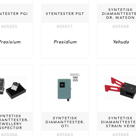
SYNTETISK
NTESTER PGI
STENTESTER PGT
DIAMANTTEST
DR. WATSON
605055
605071
605048
Presisium
Presidium
Yehuda
YNTETISK
SYNTETISK
SYNTETISK
MANTTESTER.
DIAMANTTESTER.
DIAMANTTESTE
EWELLERY
OTI
STRAIN VEIW
NSPECTOR
605066
605063
605068