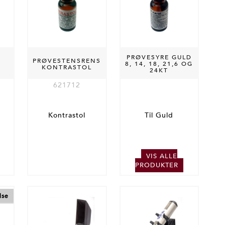
PRØVESYRE GULD
PRØVESTENSRENS
8, 14, 18, 21,6 OG
KONTRASTOL
24KT
621712
Kontrastol
Til Guld
VIS ALLE
PRODUKTER
lse