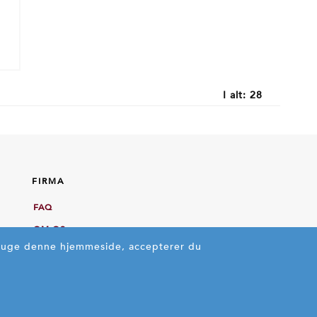
I alt:
28
FIRMA
FAQ
OM OS
bruge denne hjemmeside, accepterer du
HANDELSBETINGELSER
FORTROLIGHEDSPOLITIK