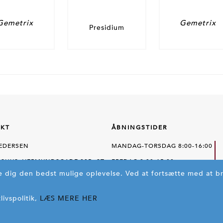
Gemetrix
Gemetrix
Presidium
KT
ÅBNINGSTIDER
PEDERSEN
MANDAG-TORSDAG 8:00-16:00
SHUS, VERMUNDSGADE 38B, ST.
FREDAG 8:00-15:00
ve dig den bedst mulige oplevelse.
Ved at fortsætte med at 
ØBENHAVN Ø.
BESØG OS
ivspolitik,
LÆS MERE HER
ON
+45 35 43 11 11
SE PÅ KORT
FP@FRITS.DK