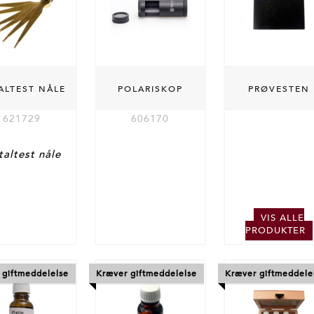
ALTEST NÅLE
POLARISKOP
PRØVESTEN
621729
606170
altest nåle
VIS ALLE
PRODUKTER
 giftmeddelelse
Kræver giftmeddelelse
Kræver giftmeddele