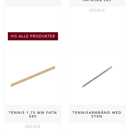
FATNING 585
285824
VIS ALLE PRODUKTER
TENNIS 1,75 MM FATN
TENNISARMBÅND MED
585
STEN
285924