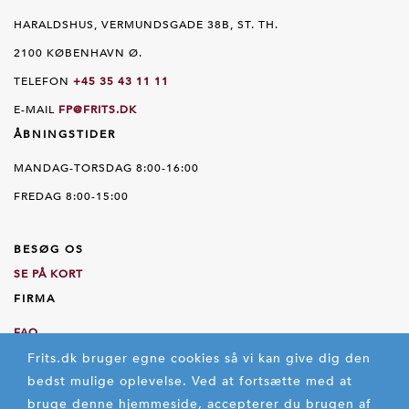
HARALDSHUS, VERMUNDSGADE 38B, ST. TH.
2100 KØBENHAVN Ø.
TELEFON
+45 35 43 11 11
E-MAIL
FP@FRITS.DK
ÅBNINGSTIDER
MANDAG-TORSDAG 8:00-16:00
FREDAG 8:00-15:00
BESØG OS
SE PÅ KORT
FIRMA
FAQ
Frits.dk bruger egne cookies så vi kan give dig den
OM OS
bedst mulige oplevelse.
Ved at fortsætte med at
HANDELSBETINGELSER
bruge denne hjemmeside, accepterer du brugen af