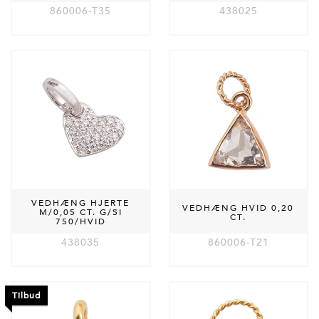
860006-T35
438025
VEDHÆNG HJERTE
VEDHÆNG HVID 0,20
M/0,05 CT. G/SI
CT.
750/HVID
438035
860006-T21
Tilbud