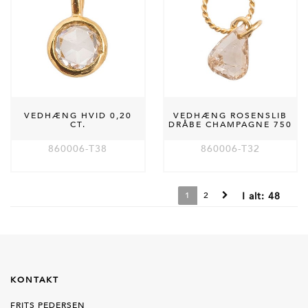
VEDHÆNG HVID 0,20
VEDHÆNG ROSENSLIB
CT.
DRÅBE CHAMPAGNE 750
860006-T38
860006-T32
1
2
I alt:
48
KONTAKT
FRITS PEDERSEN