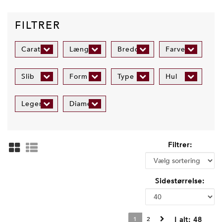
FILTRER
Carat
Længde
Bredde
Farve
Slib
Form
Type
Hul
Legering
Diameter
Filtrer:
Sidestørrelse:
1
2
I alt:
48