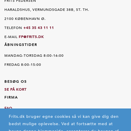
FRITS PEDERSEN
HARALDSHUS, VERMUNDSGADE 38B, ST. TH.
2100 KØBENHAVN Ø.
TELEFON
+45 35 43 11 11
E-MAIL
FP@FRITS.DK
ÅBNINGSTIDER
MANDAG-TORSDAG 8:00-16:00
FREDAG 8:00-15:00
BESØG OS
SE PÅ KORT
FIRMA
FAQ
Frits.dk bruger egne cookies så vi kan give dig den
OM OS
bedst mulige oplevelse.
Ved at fortsætte med at
HANDELSBETINGELSER