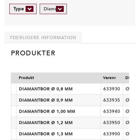
Type
Diameter
YDERLIGERE INFORMATION
PRODUKTER
Produkt
Varenr
Diamet
633930
Ø 0,8
DIAMANTBOR Ø 0,8 MM
633935
Ø 0,9
DIAMANTBOR Ø 0,9 MM
633940
Ø 1,0
DIAMANTBOR Ø 1,00 MM
633950
Ø 1,2
DIAMANTBOR Ø 1,2 MM
633900
Ø 1,3
DIAMANTBOR Ø 1,3 MM